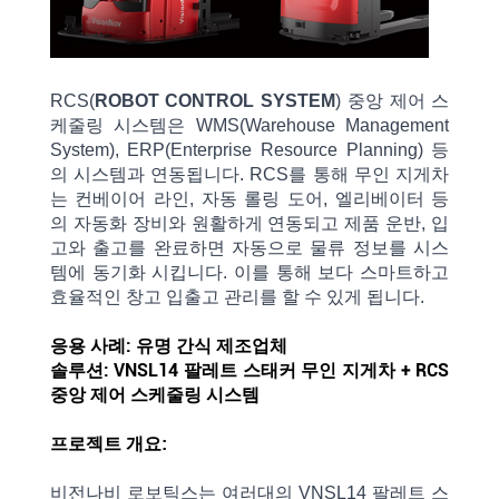
RCS(
ROBOT CONTROL SYSTEM
) 중앙
제어
스
케줄링 시스템은 WMS(Warehouse Management
System), ERP(Enterprise Resource Planning) 등
의
시스템과
연동됩니다. RCS를 통해 무인
지게차
는
컨베이어
라인, 자동
롤링
도어, 엘리베이터
등
의
자동화
장비와
원활하게 연동되고
제품
운반,
입
고와 출고를
완료하면
자동으로
물류
정보를
시스
템에 동기화 시킵니다. 이를
통해
보다 스마트하고
효율적인 창고
입출고
관리를 할 수 있게 됩니다.
응용 사례: 유명 간식 제조업체
솔루션: VNSL14 팔레트 스태커 무인 지게차 + RCS
중앙 제어 스케줄링 시스템
프로젝트 개요:
비전나비 로보틱스는
여러대의 VNSL14 팔레트
스