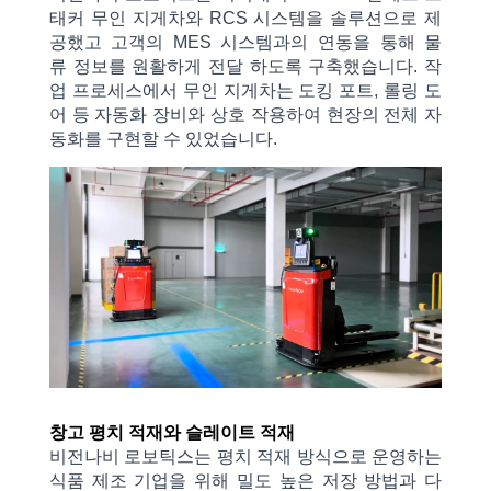
태커
무인
지게차와 RCS 시스템을
솔루션으로 제
공했고 고객의 MES 시스템과의
연동을
통해
물
류
정보를
원활하게
전달 하도록 구축했습니다. 작
업
프로세스에서
무인
지게차는
도킹
포트, 롤링
도
어
등
자동화 장비와
상호
작용하여
현장의 전체
자
동화를
구현할 수 있었습니다.
창고 평치 적재와 슬레이트 적재
비전나비 로보틱스는
평치
적재 방식으로 운영하는
식품
제조
기업을
위해
밀도 높은 저장 방법과
다