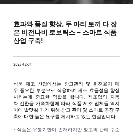
템
VNE35-
66
RCS 시
스템
효과와 품질 향상, 두 마리 토끼 다 잡
RCS 시스
은 비전나비 로보틱스 – 스마트 식품
VNE40-
템
산업 구축!
66
2023-12-01
식품
제조
산업에서는
창고관리 및
회전율이
매
우
중요한
부분으로 작용하며
제조
효율성을
향상
시키는데
중요한
역할을
합니다. 제조업의 자동
화
전환을
가속화함에
따라
식품
제조
업체들 역시
이에 발맞춰 가기
위해
창고
관리
및
스마트
공장 구
축에
대한
높은
요구를
제시하고
있는 현실입니다.
◦
식품은
유통기한이
존재하지만
창고의
관리
수준