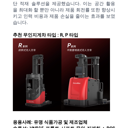
단
적재
솔루션을
제공했습니다. 이는
공간 활용
을
최대화
할
뿐만
아니라
제품
회전률 또한
향상시
키고
인력
비용과
제품
손실을
줄이는 효과를 보였
습니다.
추천 무인지게차 타입 : R, P 타입
응용사례: 유명 식품가공 및 제조업체