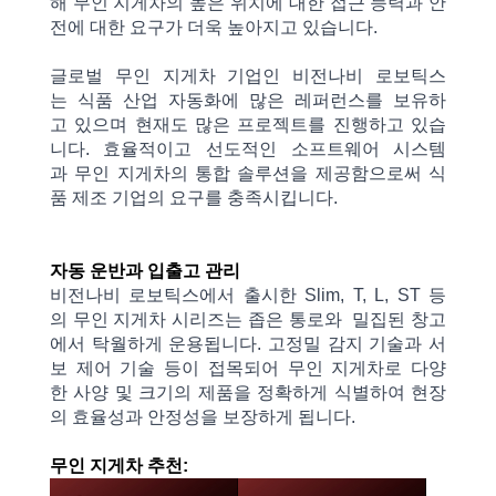
해
무인
지게차의
높은 위치에 대한
접근
능력과
안
전에
대한
요구가
더욱 높아지고 있습니다.
글로벌
무인 지게차
기업인
비전나비 로보틱스
는
식품
산업
자동화에 많은
레퍼런스를
보유하
고
있으며 현재도 많은 프로젝트를 진행하고 있습
니다. 효율적이고
선도적인
소프트웨어
시스템
과
무인 지게차의
통합
솔루션을
제공함으로써
식
품
제조
기업의
요구를
충족시킵니다.
자동
운반
과
입출고 관리
비전나비 로보틱스에서
출시한 Slim, T, L, ST 등
의
무인 지게차
시리즈는
좁은
통로와
밀집된
창고
에서
탁월하게 운용됩니다. 고정밀
감지 기술과
서
보
제어
기술 등이
접목되어
무인 지게차로 다양
한
사양
및
크기의
제품을
정확하게 식별하여
현장
의 효율성과
안정성을 보장하게 됩니다.
무인 지게차 추천: