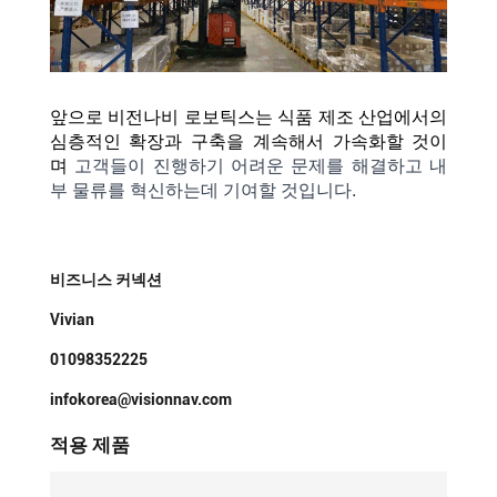
앞으로 비전나비 로보틱스는 식품 제조 산업에서의
심층적인 확장과 구축을 계속해서 가속화할 것이
며
고객들이
진행하기
어려운
문제를
해결하고
내
부
물류를
혁신하는데
기여할
것입니다.
비즈니스 커넥션
Vivian
01098352225
infokorea@visionnav.com
적용 제품