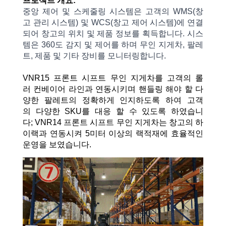
프로젝트 개요:
중앙
제어
및
스케줄링
시스템은
고객의 WMS(창
고
관리
시스템) 및 WCS(창고
제어
시스템)에
연결
되어
창고의
위치
및
제품
정보를
획득합니다. 시스
템은 360도
감지
및
제어를
하며
무인
지게차, 팔레
트, 제품
및
기타
장비를
모니터링합니다.
VNR15 프론트 시프트
무인
지게차를
고객의
롤
러
컨베이어
라인과
연동시키며
핸들링 해야 할
다
양한
팔레트의 정확하게 인지하도록 하여
고객
의
다양한 SKU를 대응 할 수 있도록 하였습니
다; VNR14 프론트 시프트
무인
지게차는
창고의 하
이랙과
연동시켜 5미터
이상의
랙적재에 효율적인
운영을 보였습니다.