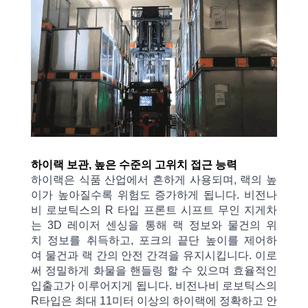
하이랙
보관, 높은
수준의
고위치 접근 능력
하이랙은
식품
산업에서
흔하게
사용되며, 랙의
높
이가
높아질수록
위험도
증가하게 됩니다. 비전나
비 로보틱스의 R 타입
프론트 시프트
무인
지게차
는 3D 레이저
센싱을
통해
랙
정보와 물건의
위
치
정보를
취득하고, 포크의
끝단
높이를
제어하
여
물건과
랙
간의
안전
간격을
유지시킵니다. 이로
써
정밀하게
화물을 핸들링 할 수 있으며 효율적인
입출고가
이루어지게 됩니다. 비전나비 로보틱스의
R타입은
최대 11미터
이상의
하이랙에
정확하고 안