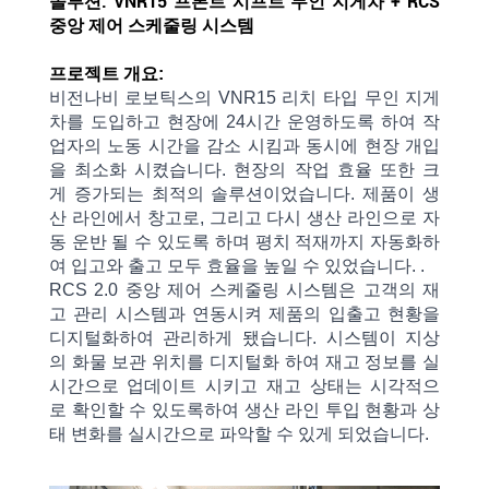
솔루션: VNR15 프론트 시프트 무인 지게차 + RCS
중앙 제어 스케줄링 시스템
프로젝트 개요:
비전나비 로보틱스의 VNR15 리치 타입 무인
지게
차를 도입하고
현장에 24시간
운영하도록 하여
작
업자의 노동
시간을
감소
시킴과 동시에
현장 개입
을
최소화 시켰습니다.
현장의
작업
효율 또한 크
게
증가되는 최적의 솔루션이었습니다.
제품이
생
산
라인에서
창고로, 그리고
다시
생산
라인으로
자
동 운반 될
수
있도록
하며 평치
적재까지 자동화하
여 입고와 출고 모두 효율을 높일 수 있었습니다. .
RCS 2.0 중앙 제어 스케줄링
시스템은
고객의
재
고
관리
시스템과
연동시켜
제품의 입출고 현황을
디지털화하여 관리하게 됐습니다. 시스템이
지상
의
화물 보관 위치를 디지털화 하여
재고
정보를
실
시간으로
업데이트 시키고
재고
상태는
시각적으
로
확인할
수
있도록하여
생산
라인
투입
현황과
상
태
변화를
실시간으로
파악할
수
있게 되었습니다.