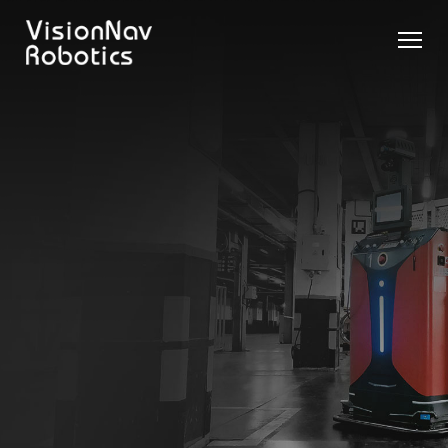
리치 트
카운터
카운터
슬림 타
화물 견
제품 추천 받
럭 AGF
발란스
발란스
입 스태
인 작업
기
트럭
스태커
커 AGF
화물 견
제품 비교
AGF
AGF
VNR14
인 작업
Contact Us
VNE20-
VNSL14
화물 견
66
VNP15(VL)-66
인 작업
VNR14
AMR (자
VNSL14
율주행로
VNE20-
VNP15(VL)-66
봇)
66
VNR16
VNST20
VNK15
VNP20(VL)-66
VNE30-
VNR20
66
VNST20-
VNK15
VNP30(VL)-66
SINGLE
RCS 시스