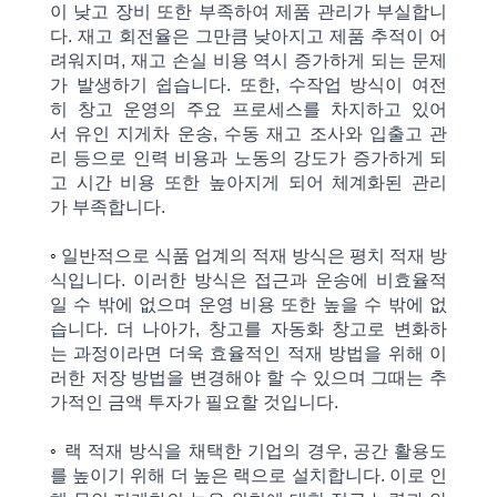
이
낮고
장비 또한
부족하여
제품
관리가 부실합니
다.
재고
회전율은 그만큼
낮아지고
제품
추적이
어
려워지며, 재고
손실
비용 역시
증가하게
되는 문제
가 발생하기 쉽습니다. 또한, 수작업
방식이
여전
히
창고
운영의
주요
프로세스를
차지하고
있어
서
유인 지게차
운송, 수동
재고 조사와
입출고
관
리
등으로
인력
비용과
노동의
강도가
증가하게 되
고
시간
비용
또한
높아지게
되어
체계화된
관리
가
부족합니다.
◦
일반적으로
식품
업계의 적재 방식은 평치 적재
방
식입니다. 이러한
방식은
접근과
운송에 비효율적
일 수 밖에 없으며
운영
비용 또한
높을 수 밖에 없
습니다. 더 나아가,
창고를
자동화 창고로 변화하
는
과정이라면 더욱 효율적인 적재 방법을 위해 이
러한
저장
방법을
변경해야
할 수 있으며 그때는
추
가적인 금액 투자가 필요할 것입니다.
◦
랙
적재
방식을
채택한
기업의 경우,
공간 활용도
를
높이기
위해
더 높은 랙으로
설치합니다. 이로
인