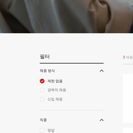
VNR20
VNE35-66
VNE40-66
필터
3
채용
RCS 시스템
채용 방식
제한 없음
경력직 채용
신입 채용
RCS 시스템
직종
RCS 시스템
영업