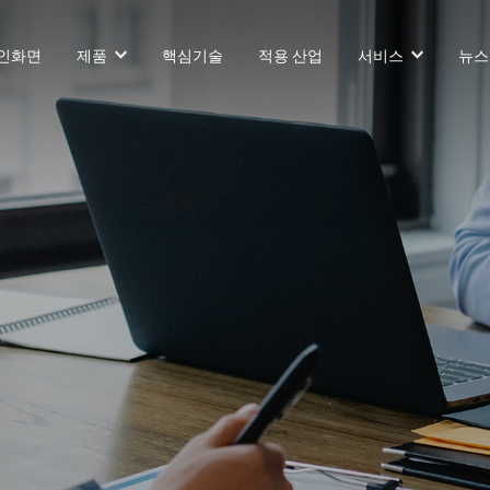
인화면
제품
핵심기술
적용 산업
서비스
뉴스
카운터 발란스 스태커 AGF
슬림 타입 스태커 AGF
화물 견인 작업
VNP15(VL)-66
VNSL14
화물 견인 
화물 견인 작업
VNP15(VL)-66
VNSL14
AMR (자율주행로
VNP20(VL)-66
VNST20