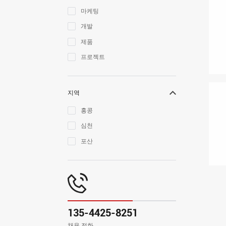
마케팅
개발
제품
프로젝트
지역
홍콩
심천
포산
135-4425-8251
채용 전화