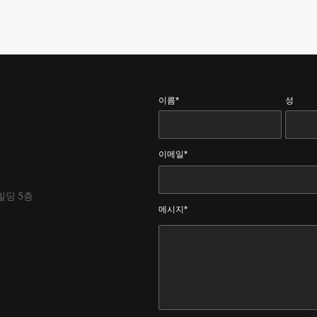
이름*
성
이메일*
빌딩 5층
메시지*