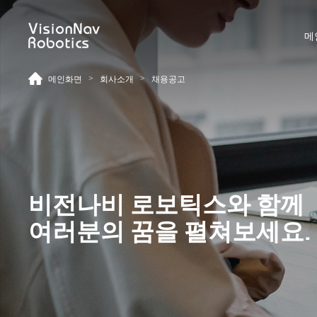
메
>
>
메인화면
회사소개
채용공고
리치 트럭 AGF
카운터 발란스 트럭 AGF
비전나비 로보틱스와 함께
여러분의 꿈을 펼쳐보세요.
VNR14
VNE20-66
VNR14
VNE20-66
VNR16
VNE30-66