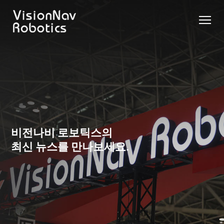
리치 트
카운터
카운터
슬림 타
화물 견
제품 추천 받
럭 AGF
발란스
발란스
입 스태
인 작업
기
트럭
스태커
커 AGF
화물 견
제품 비교
AGF
AGF
VNR14
인 작업
Contact Us
VNE20-
VNSL14
화물 견
66
VNP15(VL)-66
인 작업
VNR14
AMR (자
비전나비 로보틱스의
VNSL14
율주행로
최신 뉴스를 만나보세요.
VNE20-
VNP15(VL)-66
봇)
66
VNR16
VNST20
VNK15
VNP20(VL)-66
VNE30-
VNR20
66
VNST20-
VNK15
VNP30(VL)-66
SINGLE
RCS 시스