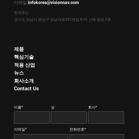
이메일:
infokorea@visionnav.com
한국주소:
경기도 성남시 분당구 성남대로331번길 9-10 신혜 빌딩 5층
제품
핵심기술
적용 산업
뉴스
회사소개
Contact Us
이름*
성
회사*
이메일*
전화번호*