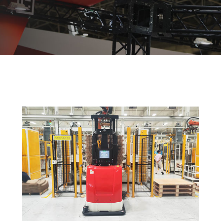
템
VNE35-
66
RCS 시
스템
RCS 시스
VNE40-
템
66