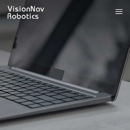
리치 트
카운터
카운터
슬림 타
화물 견
제품 추천 받
럭 AGF
발란스
발란스
입 스태
인 작업
기
트럭
스태커
커 AGF
화물 견
제품 비교
AGF
AGF
VNR14
인 작업
Contact Us
VNE20-
VNSL14
화물 견
66
VNP15(VL)-66
인 작업
VNR14
AMR (자
VNSL14
율주행로
VNE20-
VNP15(VL)-66
봇)
66
VNR16
VNST20
VNK15
VNP20(VL)-66
VNE30-
VNR20
66
VNST20-
VNK15
VNP30(VL)-66
SINGLE
RCS 시스