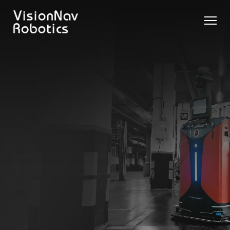
리치 트
카운터
카운터
슬림 타
화물 견
제품 추천 받
럭 AGF
발란스
발란스
입 스태
인 작업
기
트럭
스태커
커 AGF
화물 견
제품 비교
AGF
AGF
VNR14
인 작업
Contact Us
VNE20-
VNSL14
화물 견
66
VNP15(VL)-66
인 작업
VNR14
AMR (자
VNSL14
율주행로
VNE20-
VNP15(VL)-66
봇)
66
VNR16
VNST20
VNK15
VNP20(VL)-66
VNE30-
VNR20
66
VNST20-
VNK15
VNP30(VL)-66
SINGLE
RCS 시스