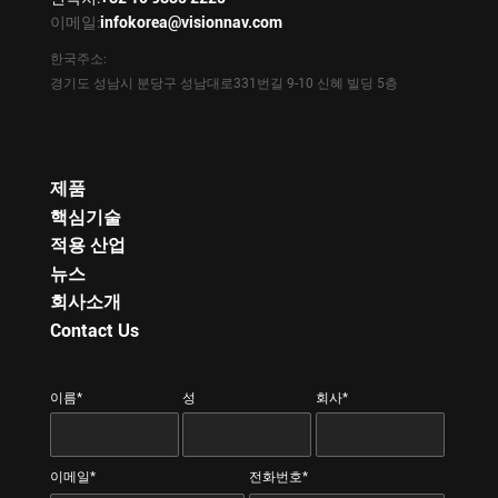
이메일:
infokorea@visionnav.com
한국주소:
경기도 성남시 분당구 성남대로331번길 9-10 신혜 빌딩 5층
제품
핵심기술
적용 산업
뉴스
회사소개
Contact Us
이름*
성
회사*
이메일*
전화번호*