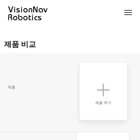
리치 트
카운터
카운터
슬림 타
화물 견
제품 추천 받
럭 AGF
발란스
발란스
입 스태
인 작업
기
제품 비교
트럭
스태커
커 AGF
화물 견
제품 비교
AGF
AGF
VNR14
인 작업
Contact Us
VNE20-
VNSL14
화물 견
66
VNP15(VL)-66
인 작업
VNR14
AMR (자
VNSL14
율주행로
제품
VNE20-
VNP15(VL)-66
봇)
66
VNR16
제품 추가
VNST20
VNK15
VNP20(VL)-66
VNE30-
VNR20
66
VNST20-
VNK15
VNP30(VL)-66
SINGLE
RCS 시스