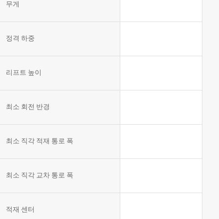
무게
템
VNE35-
66
RCS 시
스템
정격 하중
RCS 시스
VNE40-
템
66
리프트 높이
최소 회전 반경
최소 직각 적재 통로 폭
최소 직각 교차 통로 폭
적재 센터