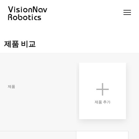
리치 트
카운터
카운터
슬림 타
화물 견
제품 추천 받
럭 AGF
발란스
발란스
입 스태
인 작업
기
제품 비교
트럭
스태커
커 AGF
화물 견
제품 비교
AGF
AGF
VNR14
인 작업
Contact Us
VNE20-
VNSL14
화물 견
66
VNP15(VL)-66
인 작업
VNR14
AMR (자
VNSL14
율주행로
제품
VNE20-
VNP15(VL)-66
봇)
66
VNR16
제품 추가
VNST20
VNK15
VNP20(VL)-66
VNE30-
VNR20
66
VNST20-
VNK15
VNP30(VL)-66
SINGLE
RCS 시스