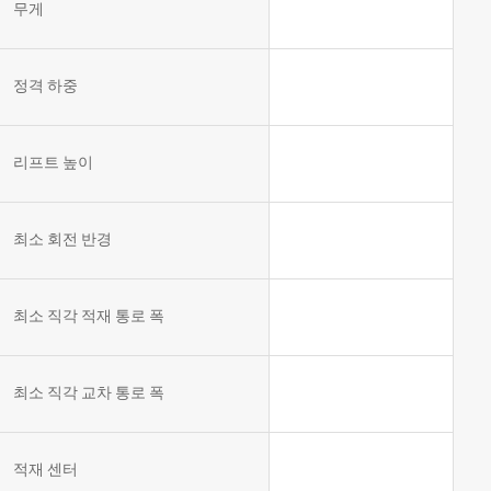
무게
템
VNE35-
66
RCS 시
스템
정격 하중
RCS 시스
VNE40-
템
66
리프트 높이
최소 회전 반경
최소 직각 적재 통로 폭
최소 직각 교차 통로 폭
적재 센터