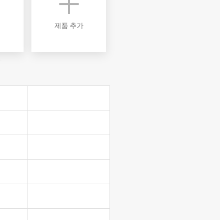
VNP30(VL)-66
VNST20-SINGLE
제품 추가
VNK15
VNK15