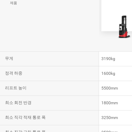
제품
VNR20
VNE35-66
VNE40-66
무게
3190kg
RCS 시스템
정격 하중
1600kg
리프트 높이
5500mm
최소 회전 반경
1800mm
RCS 시스템
최소 직각 적재 통로 폭
3250mm
RCS 시스템