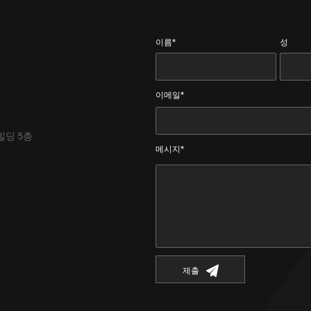
이름*
성
이메일*
빌딩 5층
메시지*
제출