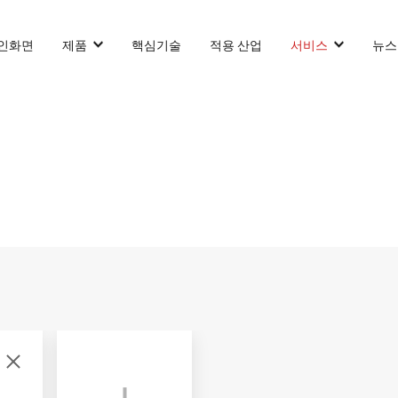
인화면
제품
핵심기술
적용 산업
서비스
뉴스
카운터 발란스 스태커 AGF
슬림 타입 스태커 AGF
화물 견인 작업
VNP15(VL)-66
VNSL14
화물 견인 
화물 견인 작업
VNP15(VL)-66
VNSL14
AMR (자율주행로
VNP20(VL)-66
VNST20