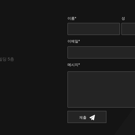
이름*
성
이메일*
빌딩 5층
메시지*
제출