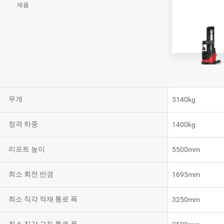
제품
VNR20
VNE35-66
VNE40-66
무게
3140kg
RCS 시스템
정격 하중
1400kg
리프트 높이
5500mm
최소 회전 반경
1695mm
RCS 시스템
최소 직각 적재 통로 폭
3250mm
RCS 시스템