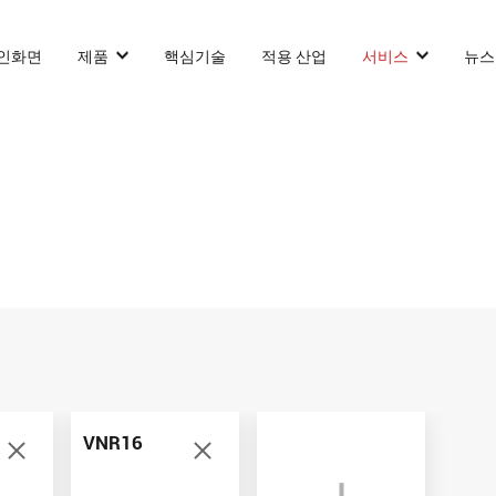
인화면
제품
핵심기술
적용 산업
서비스
뉴스
카운터 발란스 스태커 AGF
슬림 타입 스태커 AGF
화물 견인 작업
VNP15(VL)-66
VNSL14
화물 견인 
화물 견인 작업
VNP15(VL)-66
VNSL14
AMR (자율주행로
VNR16
VNP20(VL)-66
VNST20