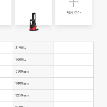
VNP30(VL)-66
VNST20-SINGLE
제품 추가
VNK15
VNK15
3190kg
1600kg
5500mm
1800mm
3250mm