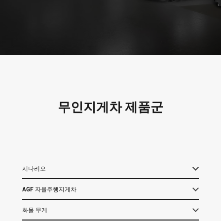
템
VNE35-
66
RCS 시
스템
RCS 시스
VNE40-
템
66
무인지게차 제품군
시나리오
AGF 자율주행지게차
화물 무게