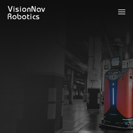
리치 트
카운터
카운터
슬림 타
화물 견
제품 추천 받
럭 AGF
발란스
발란스
입 스태
인 작업
기
트럭
스태커
커 AGF
화물 견
제품 비교
AGF
AGF
VNR14
인 작업
Contact Us
VNE20-
VNSL14
화물 견
66
VNP15(VL)-66
인 작업
VNR14
AMR (자
VNSL14
율주행로
VNE20-
VNP15(VL)-66
봇)
66
VNR16
VNST20
VNK15
VNP20(VL)-66
VNE30-
VNR20
66
VNST20-
VNK15
VNP30(VL)-66
SINGLE
RCS 시스