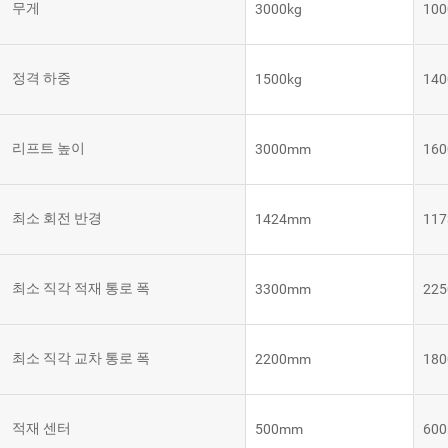
무게
3000kg
100
템
VNE35-
66
RCS 시
스템
정격 하중
1500kg
140
RCS 시스
VNE40-
템
66
리프트 높이
3000mm
16
최소 회전 반경
1424mm
11
최소 직각 적재 통로 폭
3300mm
22
최소 직각 교차 통로 폭
2200mm
18
적재 센터
500mm
60