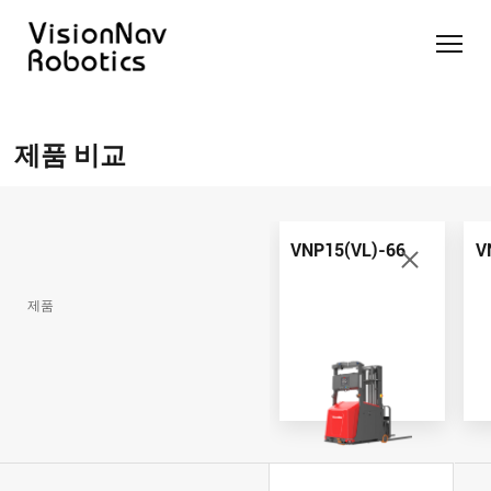
리치 트
카운터
카운터
슬림 타
화물 견
제품 추천 받
럭 AGF
발란스
발란스
입 스태
인 작업
기
제품 비교
트럭
스태커
커 AGF
화물 견
제품 비교
AGF
AGF
VNR14
인 작업
Contact Us
VNE20-
VNSL14
화물 견
66
VNP15(VL)-66
인 작업
VNP15(VL)-66
V
VNR14
AMR (자
VNSL14
율주행로
제품
VNE20-
VNP15(VL)-66
봇)
66
VNR16
VNST20
VNK15
VNP20(VL)-66
VNE30-
VNR20
66
VNST20-
VNK15
VNP30(VL)-66
SINGLE
RCS 시스