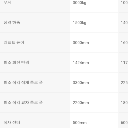
무게
3000kg
100
템
VNE35-
66
RCS 시
스템
정격 하중
1500kg
140
RCS 시스
VNE40-
템
66
리프트 높이
3000mm
16
최소 회전 반경
1424mm
11
최소 직각 적재 통로 폭
3300mm
22
최소 직각 교차 통로 폭
2200mm
18
적재 센터
500mm
60