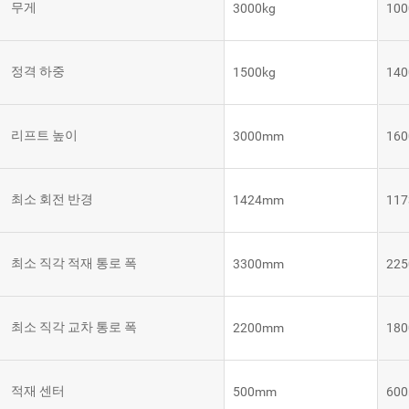
무게
3000kg
100
템
VNE35-
66
RCS 시
스템
정격 하중
1500kg
140
RCS 시스
VNE40-
템
66
리프트 높이
3000mm
16
최소 회전 반경
1424mm
11
최소 직각 적재 통로 폭
3300mm
22
최소 직각 교차 통로 폭
2200mm
18
적재 센터
500mm
60