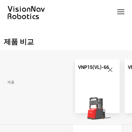
리치 트
카운터
카운터
슬림 타
화물 견
제품 추천 받
럭 AGF
발란스
발란스
입 스태
인 작업
기
제품 비교
트럭
스태커
커 AGF
화물 견
제품 비교
AGF
AGF
VNR14
인 작업
Contact Us
VNE20-
VNSL14
화물 견
66
VNP15(VL)-66
인 작업
VNP15(VL)-66
V
VNR14
AMR (자
VNSL14
율주행로
제품
VNE20-
VNP15(VL)-66
봇)
66
VNR16
VNST20
VNK15
VNP20(VL)-66
VNE30-
VNR20
66
VNST20-
VNK15
VNP30(VL)-66
SINGLE
RCS 시스