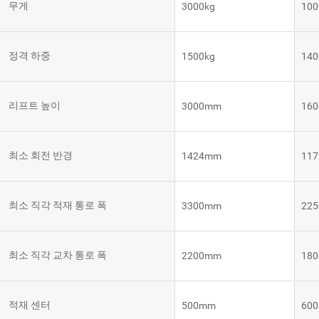
무게
3000kg
100
템
VNE35-
66
RCS 시
스템
정격 하중
1500kg
140
RCS 시스
VNE40-
템
66
리프트 높이
3000mm
16
최소 회전 반경
1424mm
11
최소 직각 적재 통로 폭
3300mm
22
최소 직각 교차 통로 폭
2200mm
18
적재 센터
500mm
60