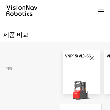
리치 트
카운터
카운터
슬림 타
화물 견
제품 추천 받
럭 AGF
발란스
발란스
입 스태
인 작업
기
제품 비교
트럭
스태커
커 AGF
화물 견
제품 비교
AGF
AGF
VNR14
인 작업
Contact Us
VNE20-
VNSL14
화물 견
66
VNP15(VL)-66
인 작업
VNP15(VL)-66
V
VNR14
AMR (자
VNSL14
율주행로
제품
VNE20-
VNP15(VL)-66
봇)
66
VNR16
VNST20
VNK15
VNP20(VL)-66
VNE30-
VNR20
66
VNST20-
VNK15
VNP30(VL)-66
SINGLE
RCS 시스