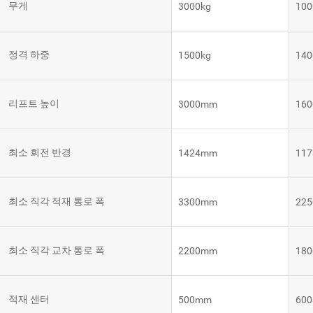
무게
3000kg
100
템
VNE35-
66
RCS 시
스템
정격 하중
1500kg
140
RCS 시스
VNE40-
템
66
리프트 높이
3000mm
16
최소 회전 반경
1424mm
11
최소 직각 적재 통로 폭
3300mm
22
최소 직각 교차 통로 폭
2200mm
18
적재 센터
500mm
60