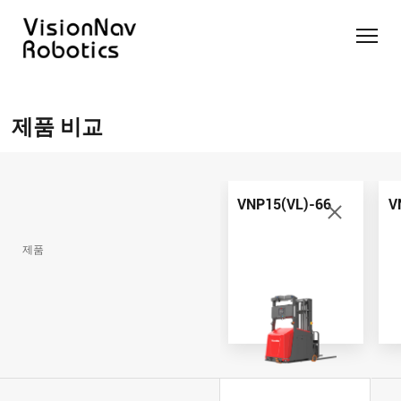
리치 트
카운터
카운터
슬림 타
화물 견
제품 추천 받
럭 AGF
발란스
발란스
입 스태
인 작업
기
제품 비교
트럭
스태커
커 AGF
화물 견
제품 비교
AGF
AGF
VNR14
인 작업
Contact Us
VNE20-
VNSL14
화물 견
66
VNP15(VL)-66
인 작업
VNP15(VL)-66
V
VNR14
AMR (자
VNSL14
율주행로
제품
VNE20-
VNP15(VL)-66
봇)
66
VNR16
VNST20
VNK15
VNP20(VL)-66
VNE30-
VNR20
66
VNST20-
VNK15
VNP30(VL)-66
SINGLE
RCS 시스