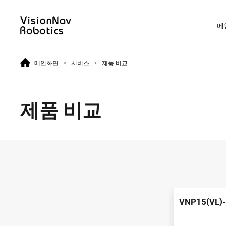
메
>
>
메인화면
서비스
제품 비교
리치 트럭 AGF
카운터 발란스 트럭 AGF
제품 비교
VNR14
VNE20-66
VNR14
VNE20-66
VNP15(VL)
VNR16
VNE30-66