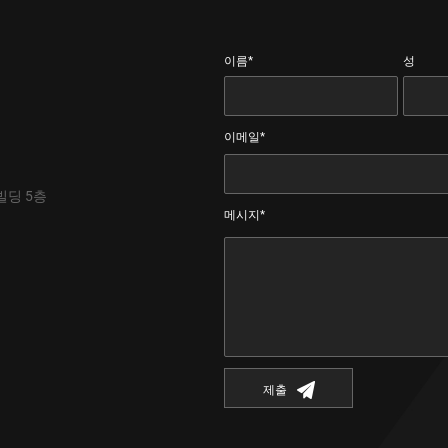
이름*
성
이메일*
빌딩 5층
메시지*
제출