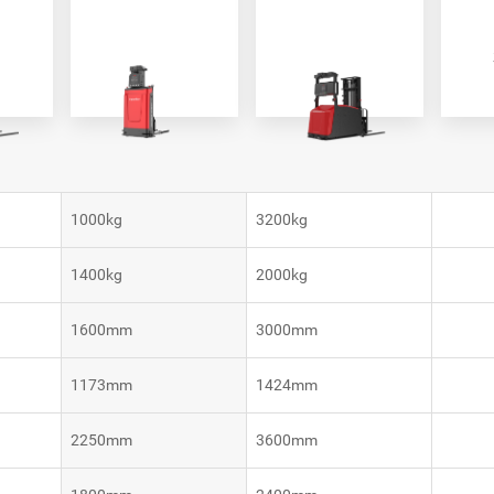
VNP30(VL)-66
VNST20-SINGLE
VNK15
VNK15
1000kg
3200kg
1400kg
2000kg
1600mm
3000mm
1173mm
1424mm
2250mm
3600mm