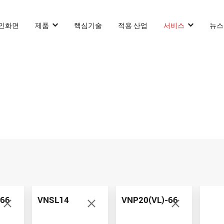
인화면
제품
핵심기술
적용 산업
서비스
뉴스
카운터 발란스 스태커 AGF
슬림 타입 스태커 AGF
화물 견인 작업
VNP15(VL)-66
VNSL14
화물 견인 
화물 견인 작업
VNP15(VL)-66
VNSL14
AMR (자율주행로
-66
VNSL14
VNP20(VL)-66
VNP20(VL)-66
VNST20