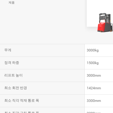
제품
VNR20
VNE35-66
VNE40-66
무게
3000kg
RCS 시스템
정격 하중
1500kg
리프트 높이
3000mm
최소 회전 반경
1424mm
RCS 시스템
최소 직각 적재 통로 폭
3300mm
RCS 시스템