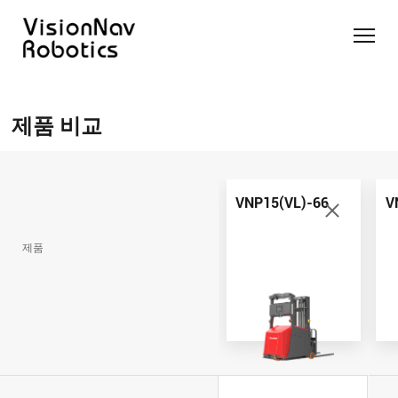
리치 트
카운터
카운터
슬림 타
화물 견
제품 추천 받
럭 AGF
발란스
발란스
입 스태
인 작업
기
제품 비교
트럭
스태커
커 AGF
화물 견
제품 비교
AGF
AGF
VNR14
인 작업
Contact Us
VNE20-
VNSL14
화물 견
66
VNP15(VL)-66
인 작업
VNP15(VL)-66
V
VNR14
AMR (자
VNSL14
율주행로
제품
VNE20-
VNP15(VL)-66
봇)
66
VNR16
VNST20
VNK15
VNP20(VL)-66
VNE30-
VNR20
66
VNST20-
VNK15
VNP30(VL)-66
SINGLE
RCS 시스