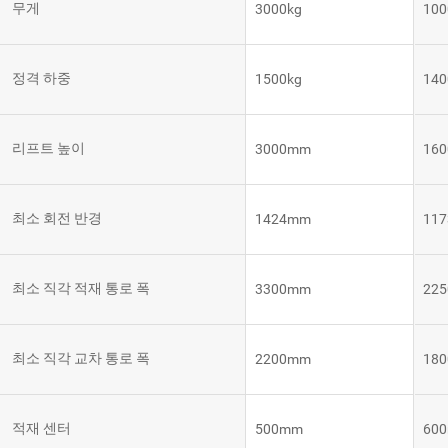
무게
3000kg
100
템
VNE35-
66
RCS 시
스템
정격 하중
1500kg
140
RCS 시스
VNE40-
템
66
리프트 높이
3000mm
16
최소 회전 반경
1424mm
11
최소 직각 적재 통로 폭
3300mm
22
최소 직각 교차 통로 폭
2200mm
18
적재 센터
500mm
60