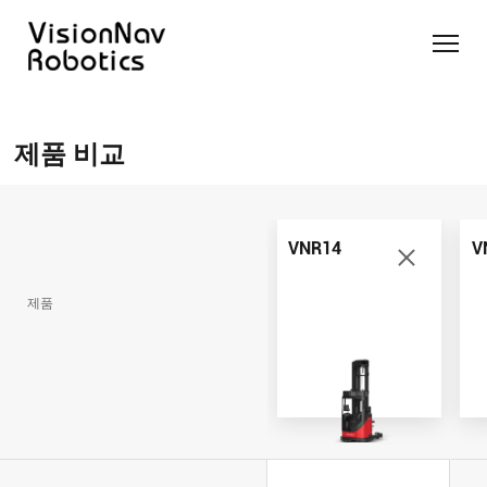
리치 트
카운터
카운터
슬림 타
화물 견
제품 추천 받
럭 AGF
발란스
발란스
입 스태
인 작업
기
제품 비교
트럭
스태커
커 AGF
화물 견
제품 비교
AGF
AGF
VNR14
인 작업
Contact Us
VNE20-
VNSL14
화물 견
66
VNP15(VL)-66
인 작업
VNR14
V
VNR14
AMR (자
VNSL14
율주행로
제품
VNE20-
VNP15(VL)-66
봇)
66
VNR16
VNST20
VNK15
VNP20(VL)-66
VNE30-
VNR20
66
VNST20-
VNK15
VNP30(VL)-66
SINGLE
RCS 시스