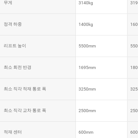
무게
3140kg
319
템
VNE35-
66
RCS 시
스템
정격 하중
1400kg
160
RCS 시스
VNE40-
템
66
리프트 높이
5500mm
55
최소 회전 반경
1695mm
18
최소 직각 적재 통로 폭
3250mm
32
최소 직각 교차 통로 폭
2500mm
25
적재 센터
600mm
60