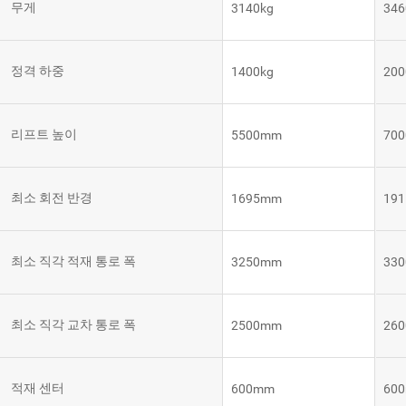
무게
3140kg
346
템
VNE35-
66
RCS 시
스템
정격 하중
1400kg
200
RCS 시스
VNE40-
템
66
리프트 높이
5500mm
70
최소 회전 반경
1695mm
19
최소 직각 적재 통로 폭
3250mm
33
최소 직각 교차 통로 폭
2500mm
26
적재 센터
600mm
60