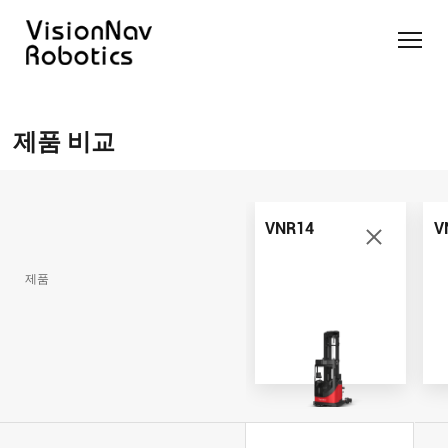
리치 트
카운터
카운터
슬림 타
화물 견
제품 추천 받
럭 AGF
발란스
발란스
입 스태
인 작업
기
제품 비교
트럭
스태커
커 AGF
화물 견
제품 비교
AGF
AGF
VNR14
인 작업
Contact Us
VNE20-
VNSL14
화물 견
66
VNP15(VL)-66
인 작업
VNR14
V
VNR14
AMR (자
VNSL14
율주행로
제품
VNE20-
VNP15(VL)-66
봇)
66
VNR16
VNST20
VNK15
VNP20(VL)-66
VNE30-
VNR20
66
VNST20-
VNK15
VNP30(VL)-66
SINGLE
RCS 시스