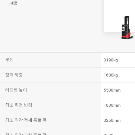
제품
VNR20
VNE35-66
VNE40-66
무게
3190kg
RCS 시스템
정격 하중
1600kg
리프트 높이
5500mm
최소 회전 반경
1800mm
RCS 시스템
최소 직각 적재 통로 폭
3250mm
RCS 시스템