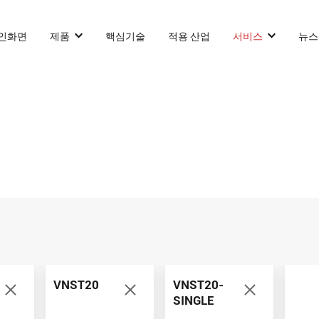
인화면
제품
핵심기술
적용 산업
서비스
뉴스
카운터 발란스 스태커 AGF
슬림 타입 스태커 AGF
화물 견인 작업
VNP15(VL)-66
VNSL14
화물 견인 
화물 견인 작업
VNP15(VL)-66
VNSL14
AMR (자율주행로
VNST20
VNST20-
VNP20(VL)-66
VNST20
SINGLE