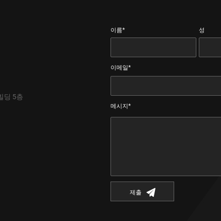
이름*
성
이메일*
빌딩 5층
메시지*
제출