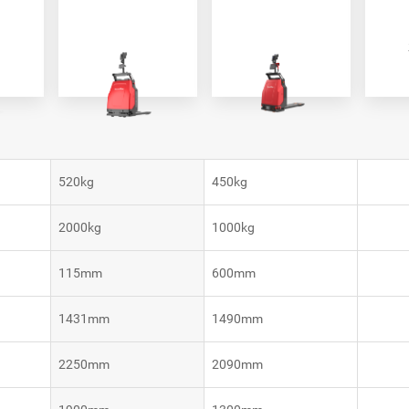
VNP30(VL)-66
VNST20-SINGLE
VNK15
VNK15
520kg
450kg
2000kg
1000kg
115mm
600mm
1431mm
1490mm
2250mm
2090mm