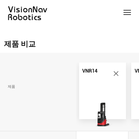
리치 트
카운터
카운터
슬림 타
화물 견
제품 추천 받
럭 AGF
발란스
발란스
입 스태
인 작업
기
제품 비교
트럭
스태커
커 AGF
화물 견
제품 비교
AGF
AGF
VNR14
인 작업
Contact Us
VNE20-
VNSL14
화물 견
66
VNP15(VL)-66
인 작업
VNR14
V
VNR14
AMR (자
VNSL14
율주행로
제품
VNE20-
VNP15(VL)-66
봇)
66
VNR16
VNST20
VNK15
VNP20(VL)-66
VNE30-
VNR20
66
VNST20-
VNK15
VNP30(VL)-66
SINGLE
RCS 시스