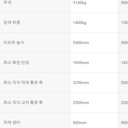
무게
3140kg
300
템
VNE35-
66
RCS 시
스템
정격 하중
1400kg
150
RCS 시스
VNE40-
템
66
리프트 높이
5500mm
30
최소 회전 반경
1695mm
14
최소 직각 적재 통로 폭
3250mm
33
최소 직각 교차 통로 폭
2500mm
22
적재 센터
600mm
50