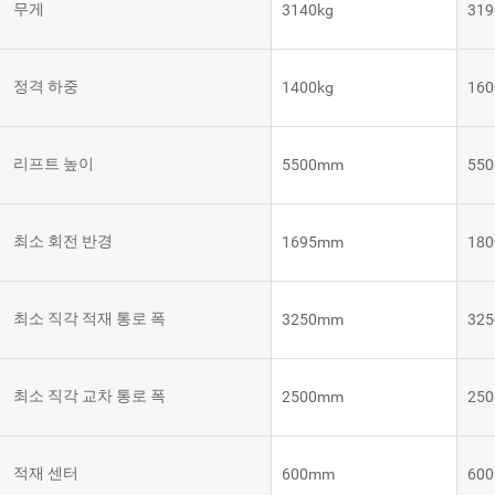
무게
3140kg
319
템
VNE35-
66
RCS 시
스템
정격 하중
1400kg
160
RCS 시스
VNE40-
템
66
리프트 높이
5500mm
55
최소 회전 반경
1695mm
18
최소 직각 적재 통로 폭
3250mm
32
최소 직각 교차 통로 폭
2500mm
25
적재 센터
600mm
60