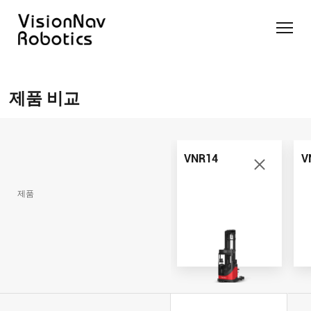
리치 트
카운터
카운터
슬림 타
화물 견
제품 추천 받
럭 AGF
발란스
발란스
입 스태
인 작업
기
제품 비교
트럭
스태커
커 AGF
화물 견
제품 비교
AGF
AGF
VNR14
인 작업
Contact Us
VNE20-
VNSL14
화물 견
66
VNP15(VL)-66
인 작업
VNR14
V
VNR14
AMR (자
VNSL14
율주행로
제품
VNE20-
VNP15(VL)-66
봇)
66
VNR16
VNST20
VNK15
VNP20(VL)-66
VNE30-
VNR20
66
VNST20-
VNK15
VNP30(VL)-66
SINGLE
RCS 시스