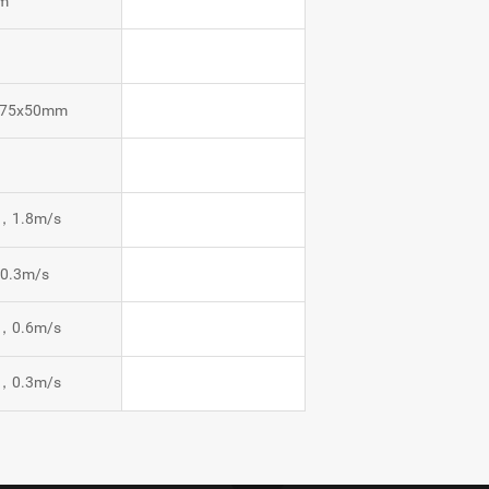
m
m
175x50mm
m
s，1.8m/s
 0.3m/s
s，0.6m/s
s，0.3m/s