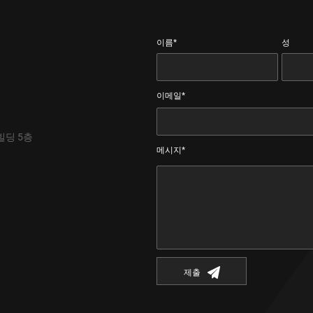
이름*
성
이메일*
빌딩 5층
메시지*
제출