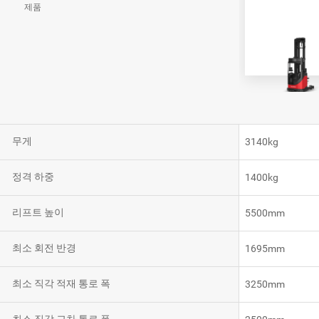
제품
VNR20
VNE35-66
VNE40-66
무게
3140kg
RCS 시스템
정격 하중
1400kg
리프트 높이
5500mm
최소 회전 반경
1695mm
RCS 시스템
최소 직각 적재 통로 폭
3250mm
RCS 시스템