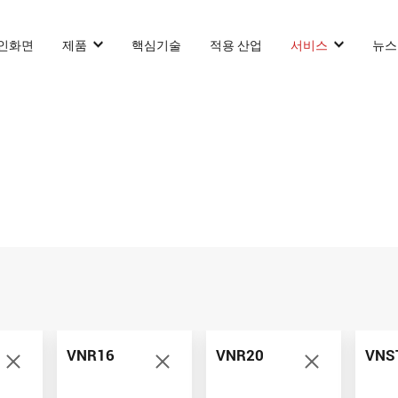
인화면
제품
핵심기술
적용 산업
서비스
뉴스
카운터 발란스 스태커 AGF
슬림 타입 스태커 AGF
화물 견인 작업
VNP15(VL)-66
VNSL14
화물 견인 
화물 견인 작업
VNP15(VL)-66
VNSL14
AMR (자율주행로
VNR16
VNR20
VNS
VNP20(VL)-66
VNST20