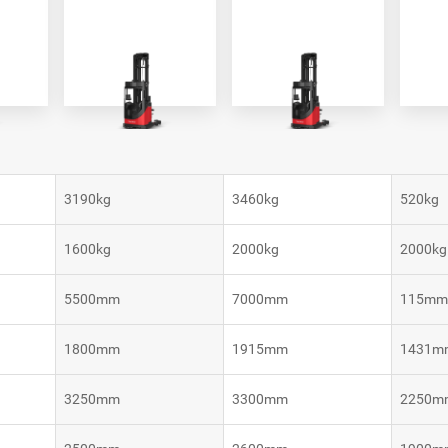
VNP30(VL)-66
VNST20-SINGLE
VNK15
VNK15
3190kg
3460kg
520kg
1600kg
2000kg
2000kg
5500mm
7000mm
115m
1800mm
1915mm
1431m
3250mm
3300mm
2250m