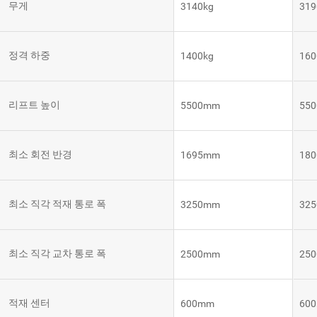
무게
3140kg
319
템
VNE35-
66
RCS 시
스템
정격 하중
1400kg
160
RCS 시스
VNE40-
템
66
리프트 높이
5500mm
55
최소 회전 반경
1695mm
18
최소 직각 적재 통로 폭
3250mm
32
최소 직각 교차 통로 폭
2500mm
25
적재 센터
600mm
60