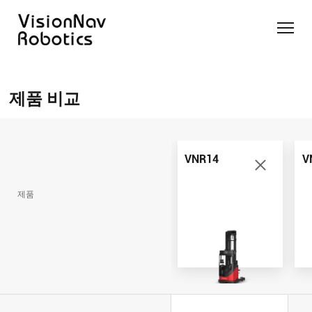
리치 트
카운터
카운터
슬림 타
화물 견
제품 추천 받
럭 AGF
발란스
발란스
입 스태
인 작업
기
제품 비교
트럭
스태커
커 AGF
화물 견
제품 비교
AGF
AGF
VNR14
인 작업
Contact Us
VNE20-
VNSL14
화물 견
66
VNP15(VL)-66
인 작업
VNR14
V
VNR14
AMR (자
VNSL14
율주행로
제품
VNE20-
VNP15(VL)-66
봇)
66
VNR16
VNST20
VNK15
VNP20(VL)-66
VNE30-
VNR20
66
VNST20-
VNK15
VNP30(VL)-66
SINGLE
RCS 시스