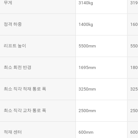
무게
3140kg
319
템
VNE35-
66
RCS 시
스템
정격 하중
1400kg
160
RCS 시스
VNE40-
템
66
리프트 높이
5500mm
55
최소 회전 반경
1695mm
18
최소 직각 적재 통로 폭
3250mm
32
최소 직각 교차 통로 폭
2500mm
25
적재 센터
600mm
60