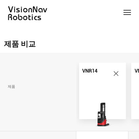
리치 트
카운터
카운터
슬림 타
화물 견
제품 추천 받
럭 AGF
발란스
발란스
입 스태
인 작업
기
제품 비교
트럭
스태커
커 AGF
화물 견
제품 비교
AGF
AGF
VNR14
인 작업
Contact Us
VNE20-
VNSL14
화물 견
66
VNP15(VL)-66
인 작업
VNR14
V
VNR14
AMR (자
VNSL14
율주행로
제품
VNE20-
VNP15(VL)-66
봇)
66
VNR16
VNST20
VNK15
VNP20(VL)-66
VNE30-
VNR20
66
VNST20-
VNK15
VNP30(VL)-66
SINGLE
RCS 시스